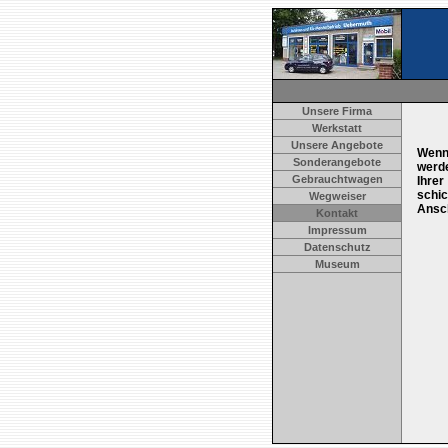
Unsere Firma
Werkstatt
Unsere Angebote
Wenn 
Sonderangebote
werde
Gebrauchtwagen
Ihre
schi
Wegweiser
Ansch
Kontakt
Impressum
Datenschutz
Museum