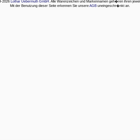
04-2026
Lothar Uebermuth GmbH
. Alle Warenzeichen und Markennamen geh�ren ihren jewei
Mit der Benutzung dieser Seite erkennen Sie unsere
AGB
uneingeschr�nkt an.