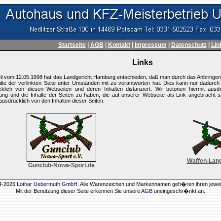
Startseite
|
AGB
|
Kontakt
|
Impressum
|
Datenschutz
|
Lin
Links
eil vom 12.05.1998 hat das Landgericht Hamburg entschieden, daß man durch das Anbringe
alte der verlinkten Seite unter Umständen mit zu verantworten hat. Dies kann nur dadurc
klich von diesen Webseiten und deren Inhalten distanziert. Wir betonen hiermit ausdrüc
ung und die Inhalte der Seiten zu haben, die auf unserer Webseite als Link angebracht s
 ausdrücklich von den Inhalten dieser Seiten.
Waffen-Lan
Gunclub-Nowa-Sport.de
04-2026
Lothar Uebermuth GmbH
. Alle Warenzeichen und Markennamen geh�ren ihren jewei
Mit der Benutzung dieser Seite erkennen Sie unsere
AGB
uneingeschr�nkt an.